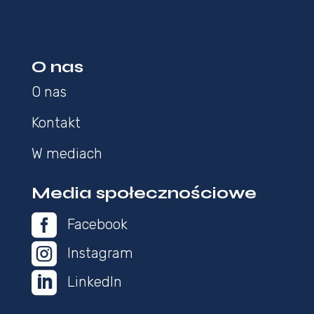
O nas
O nas
Kontakt
W mediach
Media społecznościowe

Facebook

Instagram

LinkedIn