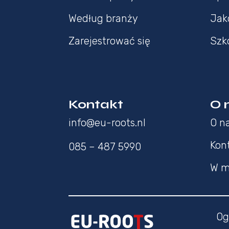
Według branży
Jak
Zarejestrować się
Szk
Kontakt
O 
info@eu-roots.nl
O n
Kon
085 – 487 5990
W m
Og