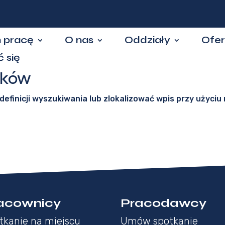
 pracę
O nas
Oddziały
Ofer
 się
ików
efinicji wyszukiwania lub zlokalizować wpis przy użyciu 
acownicy
Pracodawcy
tkanie na miejscu
Umów spotkanie