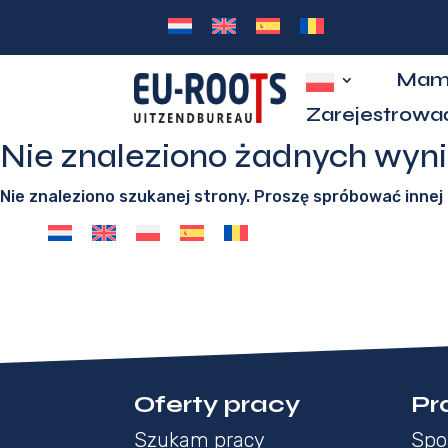
Mam
Zarejestrować
Nie znaleziono żadnych wyn
Nie znaleziono szukanej strony. Proszę spróbować innej d
Oferty pracy
Pr
Szukam pracy
Spo