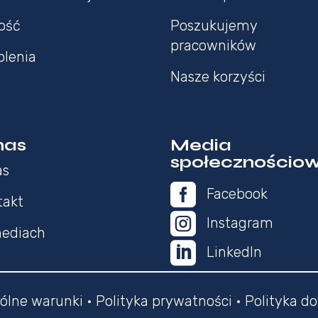
ość
Poszukujemy
pracowników
olenia
Nasze korzyści
nas
Media
społecznościo
as

Facebook
takt

Instagram
ediach

LinkedIn
ólne warunki
•
Polityka prywatności
•
Polityka do