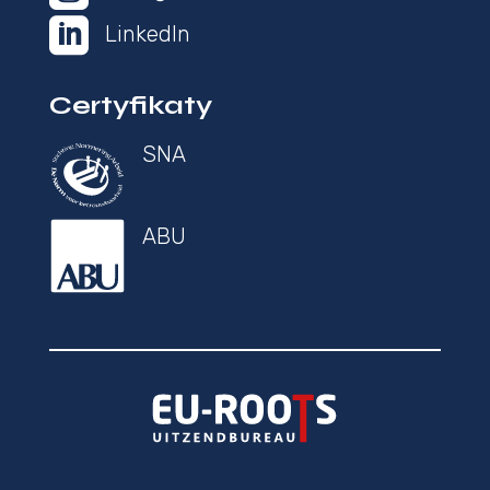

LinkedIn
Certyfikaty
SNA
ABU