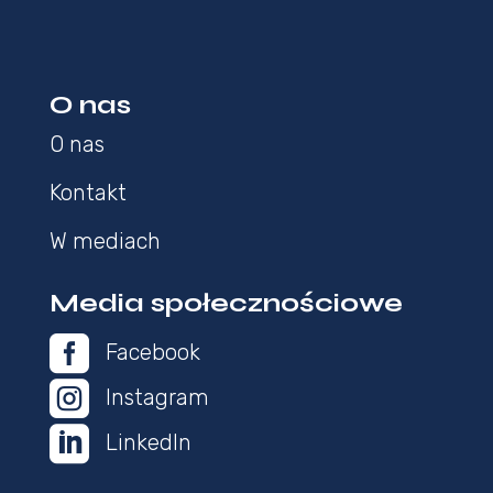
O nas
O nas
Kontakt
W mediach
Media społecznościowe

Facebook

Instagram

LinkedIn