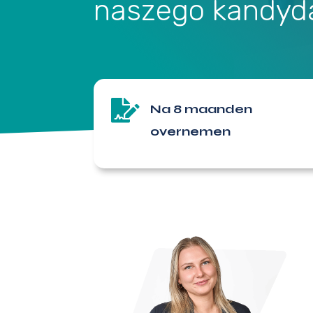
naszego kandyd

Na 8 maanden
overnemen