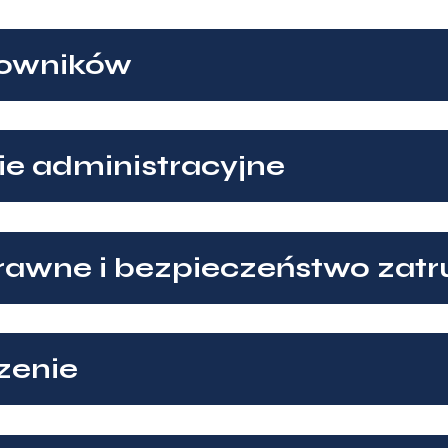
cowników
ie administracyjne
awne i bezpieczeństwo zatr
zenie