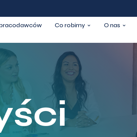
 pracodawców
Co robimy
O nas
yści