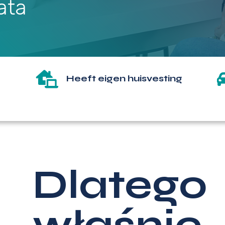
ata

Heeft eigen huisvesting
Dlatego
właśnie