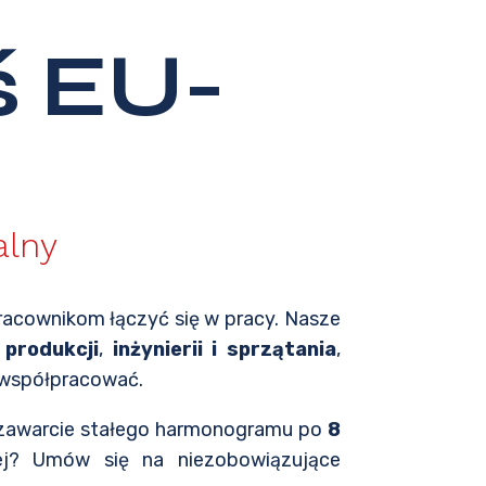
ś EU-
alny
acownikom łączyć się w pracy. Nasze
,
produkcji
,
inżynierii i sprzątania
,
 współpracować.
 zawarcie stałego harmonogramu po
8
j? Umów się na niezobowiązujące