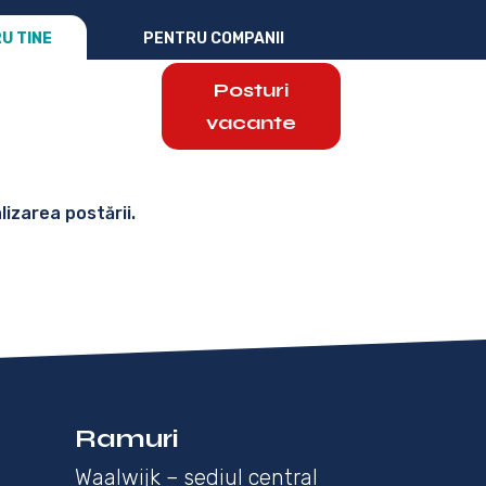
U TINE
PENTRU COMPANII
Posturi
vacante
izarea postării.
Ramuri
i
Waalwijk – sediul central