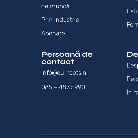
de muncă
Cali
Prin industrie
For
Abonare
Persoană de
De
contact
Des
info@eu-roots.nl
Per
085 – 487 5990
În 