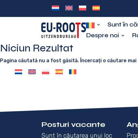
Sunt în c
Despre noi
R
Niciun Rezultat
Pagina căutată nu a fost găsită. Încercați o căutare mai
Posturi vacante
An
Sunt în căutarea unui loc
Prog