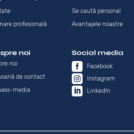
tate
Se caută personal
mare profesională
Avantajele noastre
spre noi
Social media
pre noi

Facebook
soană de contact

Instagram

mass-media
LinkedIn