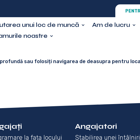
PENTR
ăutarea unui loc de muncă
Am de lucru
amurile noastre
 profundă sau folosiți navigarea de deasupra pentru local
gajați
Angajatori
ramare la fața locului
Stabilirea unei întâlnir