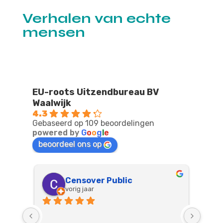
Verhalen van echte
mensen
EU-roots Uitzendbureau BV
Waalwijk
4.3
Gebaseerd op 109 beoordelingen
powered by
G
o
o
g
l
e
beoordeel ons op
Censover Public
vorig jaar