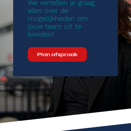
We vertellen je graag
alles over de
mogelijkheden om
jouw team uit te
breiden!
Plan afspraak