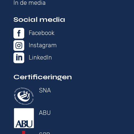
In de media
Social media

Facebook

Instagram

LinkedIn
Certificeringen
SNA
ABU