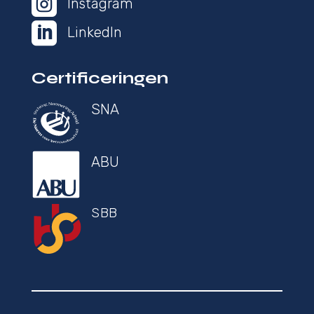

Instagram

LinkedIn
Certificeringen
SNA
ABU
SBB