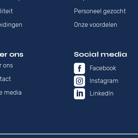
iteit
Personeel gezocht
eidingen
Onze voordelen
er ons
Social media
r ons

Facebook
tact

Instagram

de media
LinkedIn