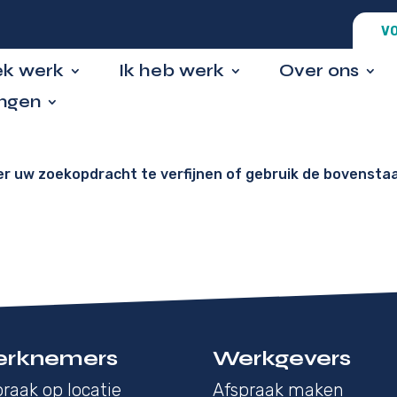
VO
ek werk
Ik heb werk
Over ons
ingen
er uw zoekopdracht te verfijnen of gebruik de bovensta
rknemers
Werkgevers
raak op locatie
Afspraak maken