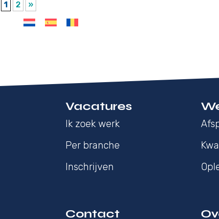
1
2
»
Vacatures
We
Ik zoek werk
Afsp
Per branche
Kwal
Inschrijven
Opl
Contact
Ov