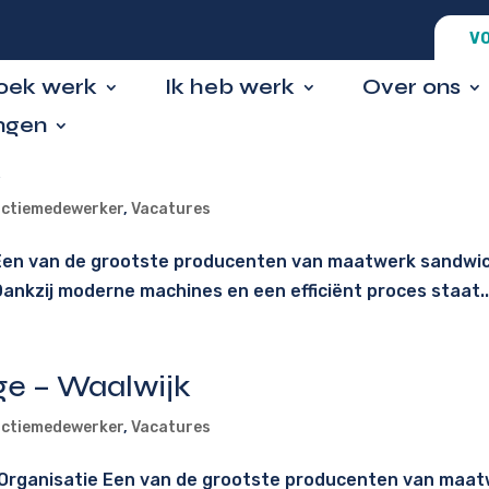
VO
zoek werk
Ik heb werk
Over ons
ngen
k
ctiemedewerker
,
Vacatures
e Een van de grootste producenten van maatwerk sandwi
nkzij moderne machines en een efficiënt proces staat..
e – Waalwijk
ctiemedewerker
,
Vacatures
Organisatie Een van de grootste producenten van maat