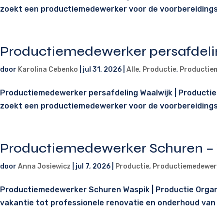
zoekt een productiemedewerker voor de voorbereidingsaf
Productiemedewerker persafdeli
door
Karolina Cebenko
|
jul 31, 2026
|
Alle
,
Productie
,
Productie
Productiemedewerker persafdeling Waalwijk | Producti
zoekt een productiemedewerker voor de voorbereidingsaf
Productiemedewerker Schuren –
door
Anna Josiewicz
|
jul 7, 2026
|
Productie
,
Productiemedewer
Productiemedewerker Schuren Waspik | Productie Organi
vakantie tot professionele renovatie en onderhoud van 