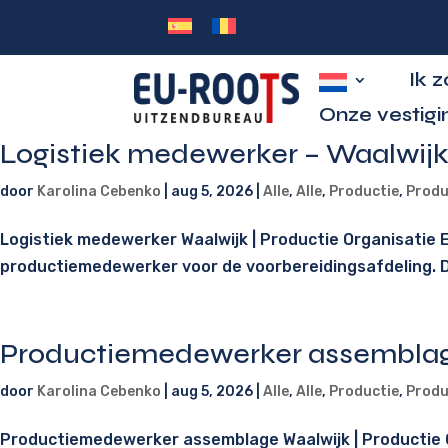
Ik 
Onze vestigi
Logistiek medewerker – Waalwij
door
Karolina Cebenko
|
aug 5, 2026
|
Alle
,
Alle
,
Productie
,
Produ
Logistiek medewerker Waalwijk | Productie Organisati
productiemedewerker voor de voorbereidingsafdeling. Da
Productiemedewerker assemblag
door
Karolina Cebenko
|
aug 5, 2026
|
Alle
,
Alle
,
Productie
,
Produ
Productiemedewerker assemblage Waalwijk | Productie 