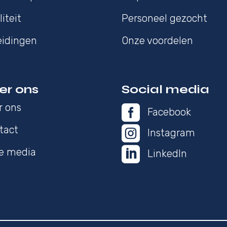
iteit
Personeel gezocht
eidingen
Onze voordelen
er ons
Social media
r ons

Facebook
tact

Instagram

de media
LinkedIn