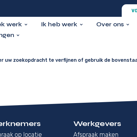
VO
ek werk
Ik heb werk
Over ons
ingen
er uw zoekopdracht te verfijnen of gebruik de bovensta
rknemers
Werkgevers
raak op locatie
Afspraak maken