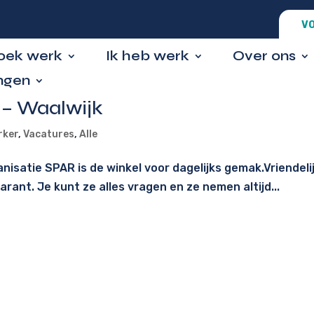
VO
zoek werk
Ik heb werk
Over ons
ngen
– Waalwijk
rker
,
Vacatures
,
Alle
isatie SPAR is de winkel voor dagelijks gemak.Vriendelij
ant. Je kunt ze alles vragen en ze nemen altijd...