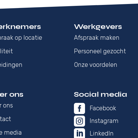
rknemers
Werkgevers
raak op locatie
Afspraak maken
iteit
Personeel gezocht
eidingen
Onze voordelen
er ons
Social media
r ons

Facebook
tact

Instagram

de media
LinkedIn