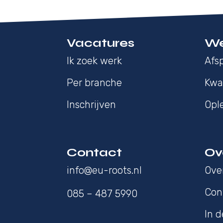
Vacatures
We
Ik zoek werk
Afsp
Per branche
Kwal
Inschrijven
Opl
Contact
Ov
info@eu-roots.nl
Ove
Con
085 – 487 5990
In 