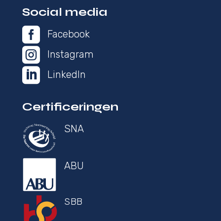
Social media

Facebook

Instagram

LinkedIn
Certificeringen
SNA
ABU
SBB