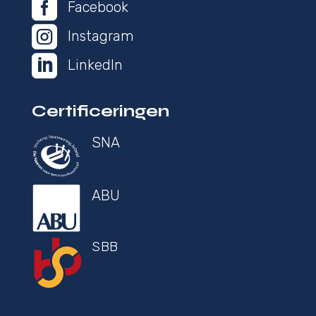

Facebook

Instagram

LinkedIn
Certificeringen
SNA
ABU
SBB